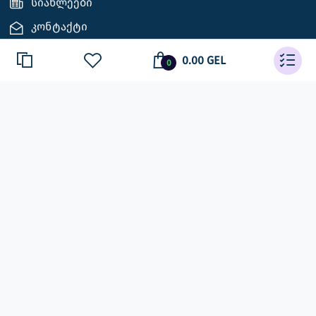
სიახლეები
კონტაქტი
0.00 GEL
0
დაგვიკავშირდით
ქ.თბილისი, აგლაძის ქ. 11, აგრარული უბნის
მაღაზია № 35
+995 598 333 140 | +995 595 941 948
info@el-ss.ge | sales@el-ss.ge
მხარდაჭერა