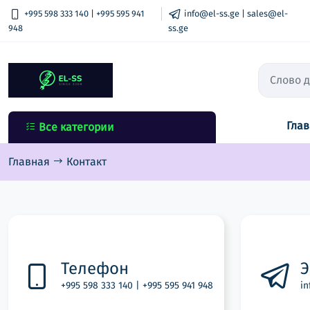
+995 598 333 140 | +995 595 941
info@el-ss.ge | sales@el-
948
ss.ge
Гла
Все категории
Все категории
автоматический выключатель
Главная
Контакт
КЛЕММЫ
Розетки и выключатели
Удлинители и вилки
Распределительные щиты и
Телефон
Э
шкафы
+995 598 333 140 | +995 595 941 948
in
Подрозетники &