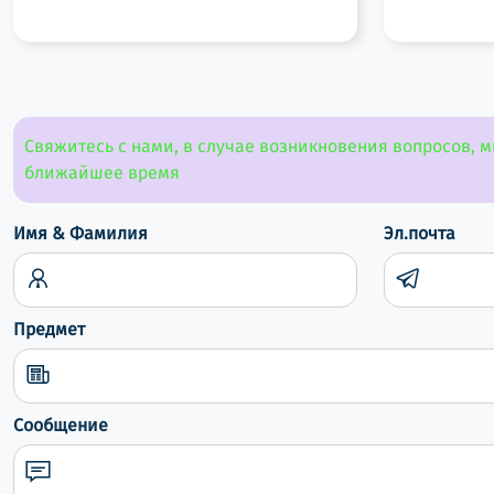
Распределительные коробки
Кабель каналы
напольные коробки и розетки
Аксессуары для крепления
Свяжитесь с нами, в случае возникновения вопросов, м
проводов
ближайшее время
Кабели
Имя & Фамилия
Эл.почта
Вентиляторы вытяжные
пускатели & Тепловое реле
Автомат защиты двигателя
Предмет
Реле
Инфракрасный обогреватель
Сообщение