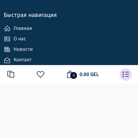
Быстрая навигация
Главная
О нас
Новости
Контакт
0.00 GEL
0
Свяжитесь с нами
ქ.თბილისი, აგლაძის ქ. 11, აგრარული უბნის
მაღაზია № 35
+995 598 333 140 | +995 595 941 948
info@el-ss.ge | sales@el-ss.ge