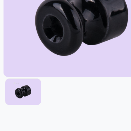
Распределительные коробки
Кабель каналы
напольные коробки и розетки
Аксессуары для крепления
проводов
Кабели
Вентиляторы вытяжные
пускатели & Тепловое реле
Автомат защиты двигателя
Реле
Инфракрасный обогреватель