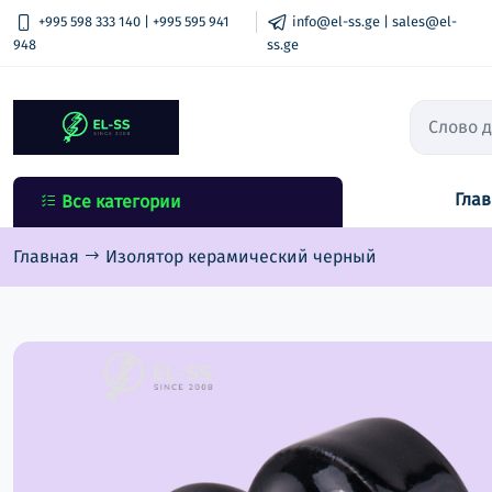
+995 598 333 140 | +995 595 941
info@el-ss.ge | sales@el-
948
ss.ge
Гла
Все категории
Все категории
автоматический выключатель
Главная
Изолятор керамический черный
КЛЕММЫ
Розетки и выключатели
Удлинители и вилки
Распределительные щиты и
шкафы
Подрозетники &